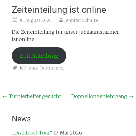
Zeiteinteilung ist online
30. August 2024
Jennifer Schulte
Die Zeiteinteilung für unser Jubiläumsturnier
ist online!
Zeiteinteilung
100 Jahre
,
Reitturnier
Beitragsnavigation
←
Turnierhelfer gesucht
Doppellongenlehrgang
→
News
„Drahtesel-Tour“
17. Mai 2026